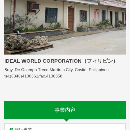
IDEAL WORLD CORPORATION（フィリピン）
Brgy. De Ocampo Trece Martires City, Cavite, Philippines
tel.(6346)4190361/fax.4190358
事業内容
旅行事業