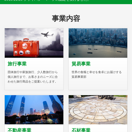
2017.04.06 釜山観光公社と日本人観光客誘致に関する業務提携を行いまし
事業内容
た。
2017.04.04 韓国の光州広域市、光州広域市観光協会と３者間で日本人観光
客誘致に関する業務提携を行いました。
2017.02.01 ホームページをリニューアルしました。
旅行事業
貿易事業
2019.03.27 韓国の京畿観光公社と日本人観光客誘致に関する業務提携を行い
団体旅行や家族旅行、少人数旅行から
世界の食糧と幸せを食卓にお届けする
ました。
個人旅行まで、お客さまのニーズに合
貿易事業部
わせた旅行商品をご提案いたします。
不動産事業
石材事業